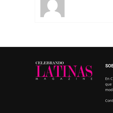
SO
En C
que 
moda
Cont