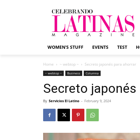
WOMEN’S STUFF
EVENTS
TEST
H
Home
~ webtop ~
Secreto japonés para ahorrar
~ webtop ~
Business
Columna
Secreto japonés 
By
Servicios El Latino
-
February 9, 2024