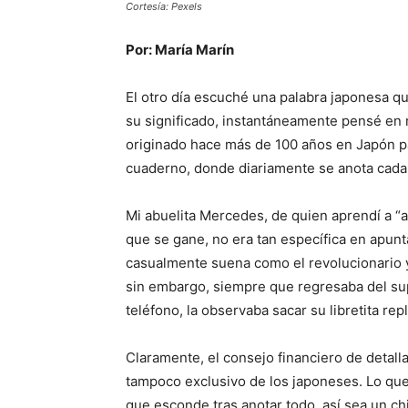
Cortesía: Pexels
Por: María Marín
El otro día escuché una palabra japonesa q
su significado, instantáneamente pensé en
originado hace más de 100 años en Japón pa
cuaderno, donde diariamente se anota cada
Mi abuelita Mercedes, de quien aprendí a “
que se gane, no era tan específica en apun
casualmente suena como el revolucionario 
sin embargo, siempre que regresaba del sup
teléfono, la observaba sacar su libretita rep
Claramente, el consejo financiero de detall
tampoco exclusivo de los japoneses. Lo que
que esconde tras anotar todo, así sea un ch