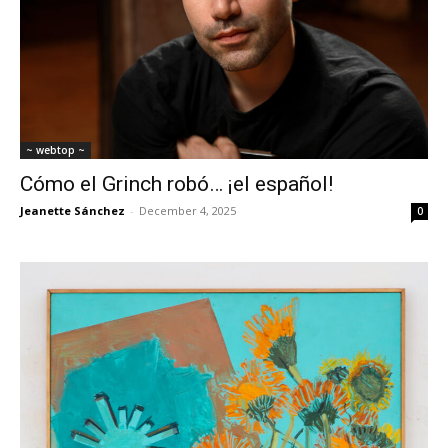
~ webtop ~
Cómo el Grinch robó… ¡el español!
Jeanette Sánchez
-
December 4, 2025
0