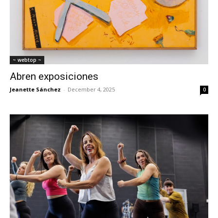
~ webtop ~
Abren exposiciones
Jeanette Sánchez
-
December 4, 2025
0