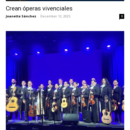
Crean óperas vivenciales
Jeanette Sánchez
-
December 12, 2025
0