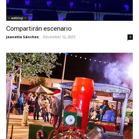
~ webtop ~
Compartirán escenario
Jeanette Sánchez
-
December 12, 2025
0