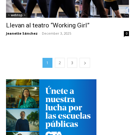
~ webtop ~
Llevan al teatro “Working Girl”
Jeanette Sánchez
-
December 3, 2025
0
1
2
3