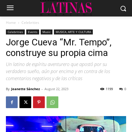
Home
Celebrities
Celebrities
Events
Music
MUSICA, ARTE Y CULTURA
Jorge Cueva “Mr. Tempo”,
construye su propia cima
Un latino de espíritu aventurero que apostó por su
verdadero sueño, aún por encima y en contra de los
comentarios negativos y de las críticas
By
Jeanette Sánchez
-
August 22, 2023
1199
0