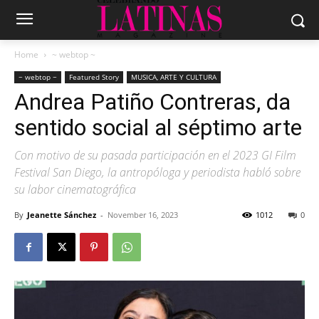
Home
~ webtop ~
~ webtop ~
Featured Story
MUSICA, ARTE Y CULTURA
Andrea Patiño Contreras, da
sentido social al séptimo arte
Con motivo de su pasada participación en el 2023 GI Film
Festival San Diego, la antropóloga y periodista habló sobre
su labor cinematográfica
By
Jeanette Sánchez
-
November 16, 2023
1012
0