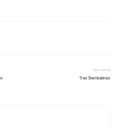
Next article
or
Tras Bambalinas