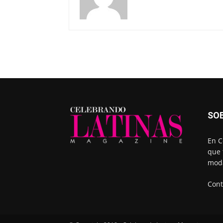
SO
En C
que 
moda
Cont