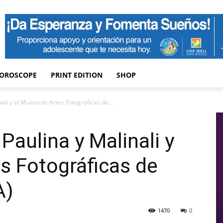
OROSCOPE
PRINT EDITION
SHOP
nali y el Museo de Artes Fotográficas de...
 Paulina y Malinali y
s Fotográficas de
A)
1470
0