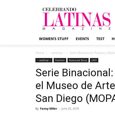
WOMEN’S STUFF
EVENTS
TEST
H
Home
~ webtop ~
Serie Binacional: Paulina y Mali
~ webtop ~
Fashion
Featured Story
LNO
Serie Binacional:
el Museo de Arte
San Diego (MOP
By
Fanny Miller
-
June 25, 2018