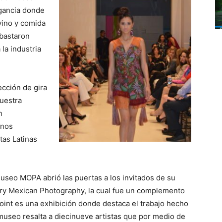
egancia donde
vino y comida
ubastaron
 la industria
ección de gira
uestra
n
anos
tas Latinas
useo MOPA abrió las puertas a los invitados de su
ry Mexican Photography, la cual fue un complemento
oint es una exhibición donde destaca el trabajo hecho
useo resalta a diecinueve artistas que por medio de