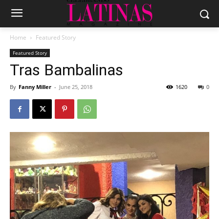
Home
Featured Story
Featured Story
Tras Bambalinas
By
Fanny Miller
-
June 25, 2018
1620
0