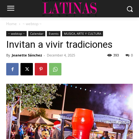
Home
~ webtop ~
~ webtop ~
Calendar
Events
MUSICA, ARTE Y CULTURA
Invitan a vivir tradiciones
By
Jeanette Sánchez
-
December 4, 2025
393
0