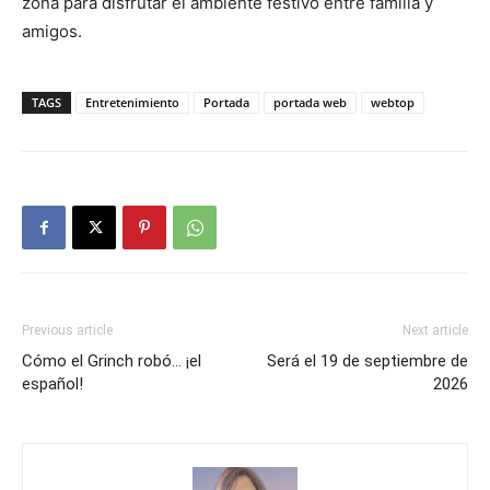
zona para disfrutar el ambiente festivo entre familia y
amigos.
TAGS
Entretenimiento
Portada
portada web
webtop
Previous article
Next article
Cómo el Grinch robó… ¡el
Será el 19 de septiembre de
español!
2026