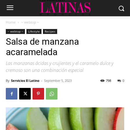
Home
~ webtop ~
~ webtop ~
Lifestyle
Recipes
Salsa de manzana
acaramelada
Las manzanas ácidas y crujientes y el caramelo dulce y
cremoso son una combinación especial
By
Servicios El Latino
-
September 5, 2023
798
0