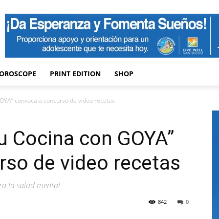
OROSCOPE
PRINT EDITION
SHOP
OYA” convoca a concurso de video recetas
tu Cocina con GOYA”
rso de video recetas
ra la salud mental
842
0