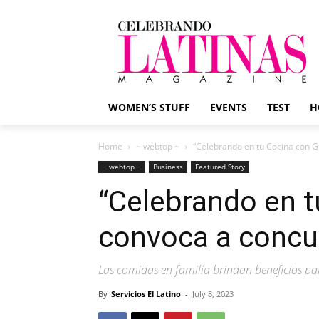
WOMEN’S STUFF
EVENTS
TEST
H
Home
~ webtop ~
“Celebrando en tu Cocina con G
~ webtop ~
Business
Featured Story
“Celebrando en 
convoca a concu
Las comidas en familia brindan beneficios pa
By
Servicios El Latino
-
July 8, 2023