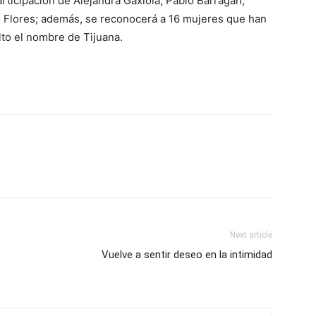
articipación de Alejandra Gaxiola, Pablo Barragán,
n Flores; además, se reconocerá a 16 mujeres que han
lto el nombre de Tijuana.
Next article
Vuelve a sentir deseo en la intimidad