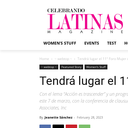
WOMEN’S STUFF
EVENTS
TEST
H
Home
~ webtop ~
Tendrá lugar el 11º Foro Mujer 
~ webtop ~
Featured Story
Women's Stuff
Tendrá lugar el 
Con el lema “Acción es trascender” y un prog
este 7 de marzo, con la conferencia de clausu
Associates, Inc
By
Jeanette Sánchez
-
February 28, 2023