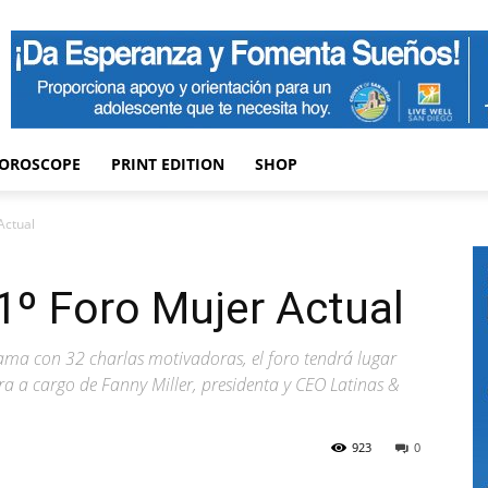
OROSCOPE
PRINT EDITION
SHOP
Actual
11º Foro Mujer Actual
rama con 32 charlas motivadoras, el foro tendrá lugar
ra a cargo de Fanny Miller, presidenta y CEO Latinas &
923
0