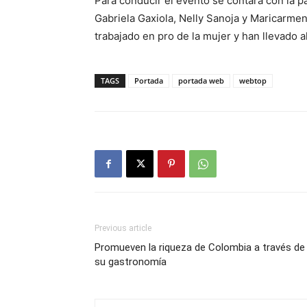
Para conducir el evento se contará con la p
Gabriela Gaxiola, Nelly Sanoja y Maricarme
trabajado en pro de la mujer y han llevado a
TAGS
Portada
portada web
webtop
Previous article
Promueven la riqueza de Colombia a través de
su gastronomía