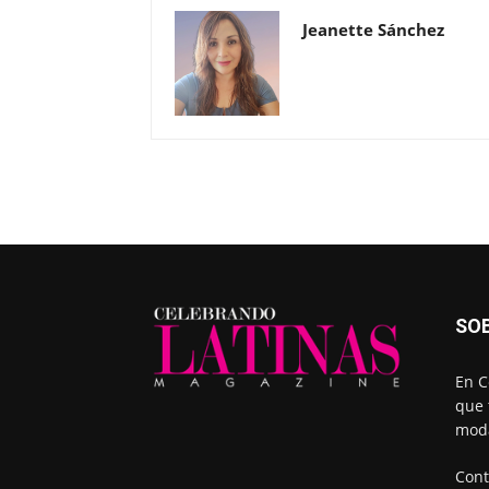
Jeanette Sánchez
SO
En C
que 
moda
Cont