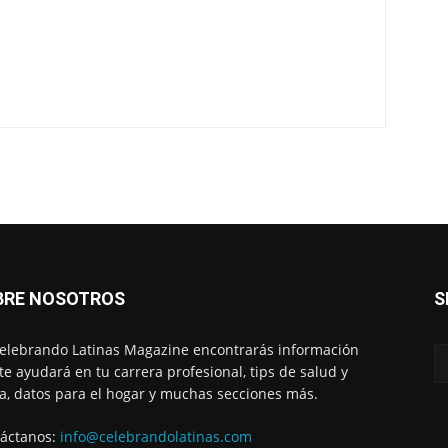
BRE NOSOTROS
S
elebrando Latinas Magazine encontrarás información
te ayudará en tu carrera profesional, tips de salud y
, datos para el hogar y muchas secciones más.
áctanos:
info@celebrandolatinas.com