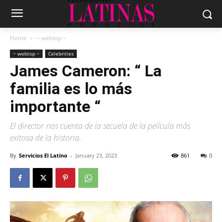
Home
~ webtop ~
~ webtop ~
Celebrities
James Cameron: “
La
familia es lo más
importante “
El director nos cuenta de la secuela de la película más
exitosa de la historia.
By
Servicios El Latino
-
January 23, 2023
861
0