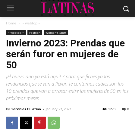
Home
~ webtop ~
~ webtop ~
Fashion
Women's Stuff
Invierno 2023: Prendas que
serán furor en mujeres de
50
¡El nuevo año ya está aquí! Y para que fiches ya las
tendencias que se van a llevar, te contamos cuáles son las
10 prendas que van a arrasar entre las mujeres de 50 en los
próximos meses.
By
Servicios El Latino
-
January 23, 2023
1273
0