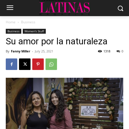
Home
Business
Business
Women's Stuff
Su amor por la naturaleza
By
Fanny Miller
-
July 25, 2021
1318
0