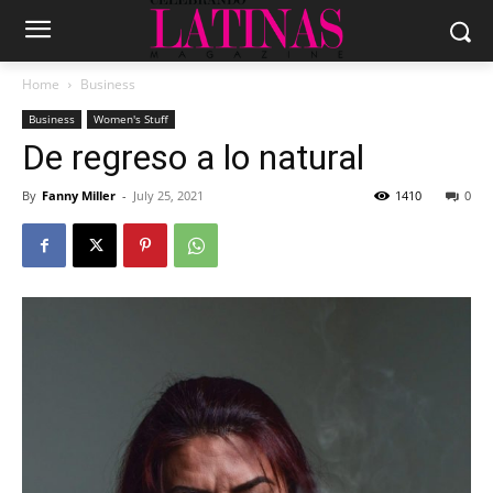
Home
Business
Business
Women's Stuff
De regreso a lo natural
By
Fanny Miller
-
July 25, 2021
1410
0