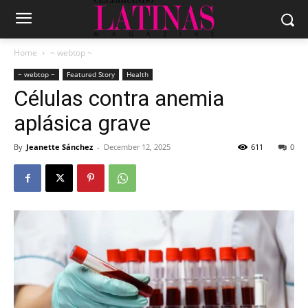
Home
~ webtop ~
~ webtop ~
Featured Story
Health
Células contra anemia
aplásica grave
By
Jeanette Sánchez
-
December 12, 2025
611
0