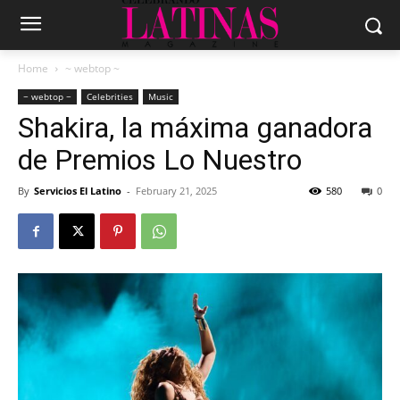
Home
~ webtop ~
~ webtop ~
Celebrities
Music
Shakira, la máxima ganadora
de Premios Lo Nuestro
By
Servicios El Latino
-
February 21, 2025
580
0