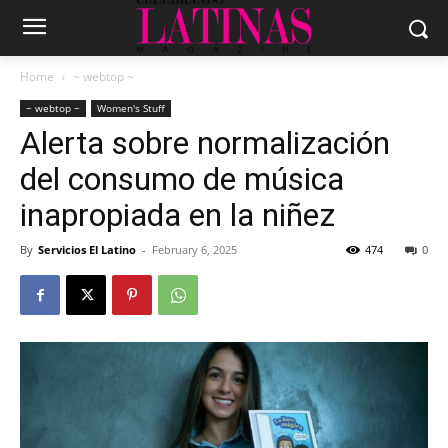
Home
~ webtop ~
~ webtop ~
Women's Stuff
Alerta sobre normalización
del consumo de música
inapropiada en la niñez
By
Servicios El Latino
-
February 6, 2025
474
0