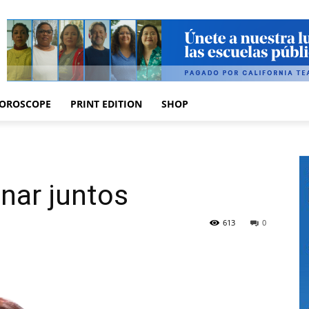
OROSCOPE
PRINT EDITION
SHOP
nar juntos
613
0