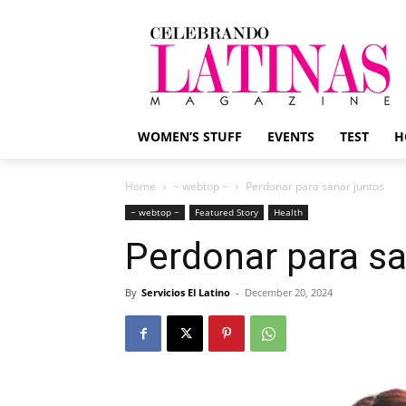
WOMEN’S STUFF
EVENTS
TEST
H
Home
~ webtop ~
Perdonar para sanar juntos
~ webtop ~
Featured Story
Health
Perdonar para sa
By
Servicios El Latino
-
December 20, 2024