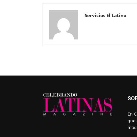
Servicios El Latino
SO
En C
que 
moda