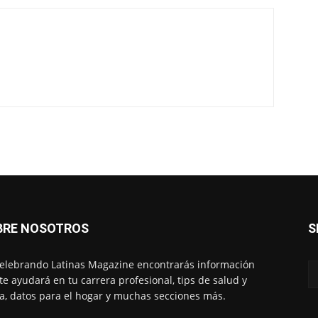
BRE NOSOTROS
S
elebrando Latinas Magazine encontrarás información
te ayudará en tu carrera profesional, tips de salud y
, datos para el hogar y muchas secciones más.