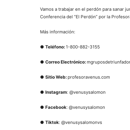
Vamos a trabajar en el perdón para sanar j
Conferencia del “El Perdón” por la Profeso
Más información:
●
Teléfono:
1-800-882-3155
●
Correo Electrónico:
mgruposdetriunfad
●
Sitio Web:
profesoravenus.com
●
Instagram
: @venusysalomon
●
Facebook
: @venusysalomon
●
Tiktok
: @venusysalomonvs