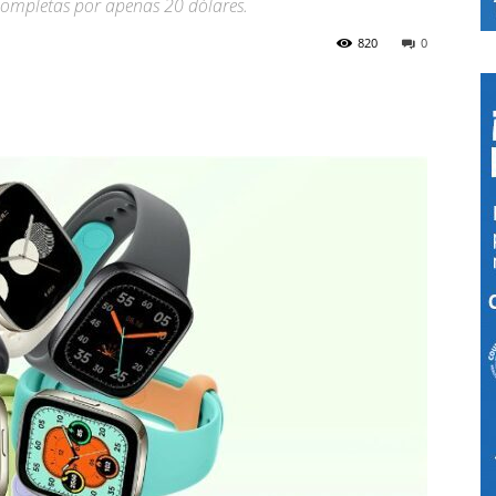
completas por apenas 20 dólares.
820
0