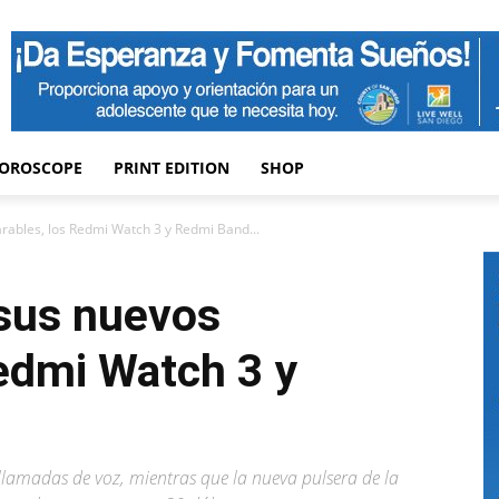
OROSCOPE
PRINT EDITION
SHOP
ables, los Redmi Watch 3 y Redmi Band...
sus nuevos
edmi Watch 3 y
 llamadas de voz, mientras que la nueva pulsera de la