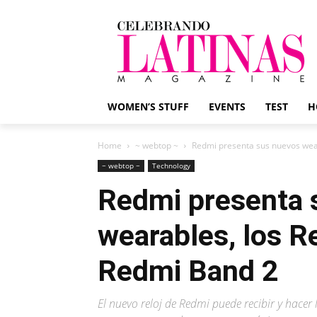
WOMEN’S STUFF
EVENTS
TEST
H
Home
~ webtop ~
Redmi presenta sus nuevos wear
~ webtop ~
Technology
Redmi presenta 
wearables, los R
Redmi Band 2
El nuevo reloj de Redmi puede recibir y hacer