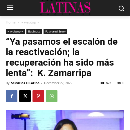
Home
~ webtop ~
~ webtop ~
Business
Featured Story
“Ya pasamos el escalón de
la reactivación; la
recuperación ha sido más
lenta”: K. Zamarripa
By
Servicios El Latino
-
December 27, 2022
823
0