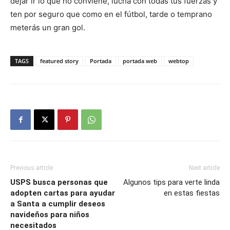
dejar ir lo que no conviene, lucha con todas tus fuerzas y
ten por seguro que como en el fútbol, tarde o temprano
meterás un gran gol.
TAGS
featured story
Portada
portada web
webtop
Previous article
Next article
USPS busca personas que
Algunos tips para verte linda
adopten cartas para ayudar
en estas fiestas
a Santa a cumplir deseos
navideños para niños
necesitados