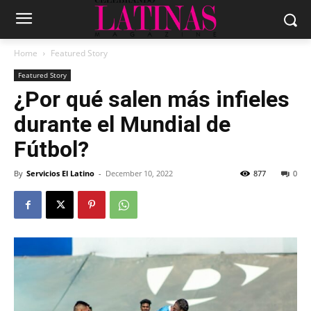
Home
Featured Story
Featured Story
¿Por qué salen más infieles
durante el Mundial de
Fútbol?
By
Servicios El Latino
-
December 10, 2022
877
0