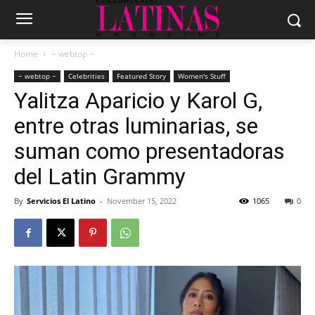
Home
~ webtop ~
~ webtop ~
Celebrities
Featured Story
Women's Stuff
Yalitza Aparicio y Karol G,
entre otras luminarias, se
suman como presentadoras
del Latin Grammy
By
Servicios El Latino
-
November 15, 2022
1065
0