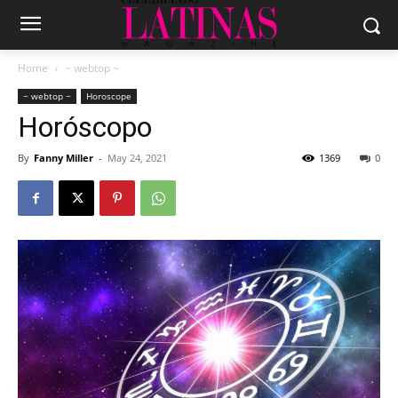
Home
~ webtop ~
~ webtop ~
Horoscope
Horóscopo
By
Fanny Miller
-
May 24, 2021
1369
0