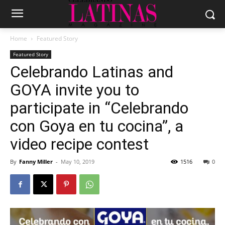
Home
Featured Story
Featured Story
Celebrando Latinas and
GOYA invite you to
participate in “Celebrando
con Goya en tu cocina”, a
video recipe contest
By
Fanny Miller
-
May 10, 2019
1516
0