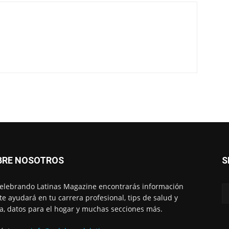
BRE NOSOTROS
S
elebrando Latinas Magazine encontrarás información
te ayudará en tu carrera profesional, tips de salud y
, datos para el hogar y muchas secciones más.