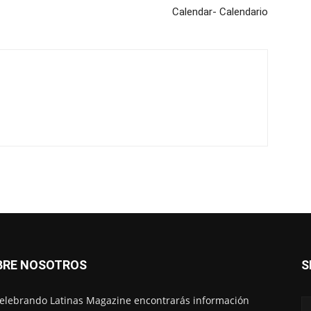
Calendar- Calendario
BRE NOSOTROS
S
elebrando Latinas Magazine encontrarás información