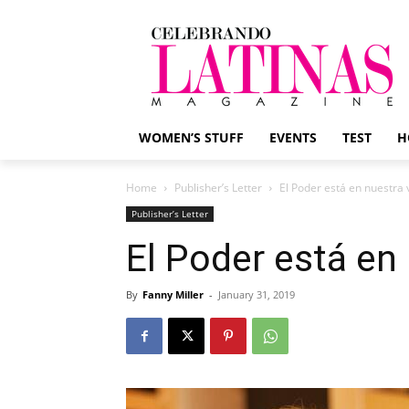
WOMEN’S STUFF
EVENTS
TEST
H
Home
Publisher’s Letter
El Poder está en nuestra 
Publisher’s Letter
El Poder está en
By
Fanny Miller
-
January 31, 2019