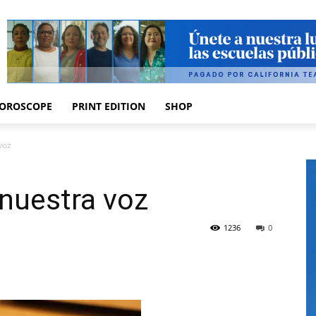
OROSCOPE
PRINT EDITION
SHOP
voz
 nuestra voz
1236
0