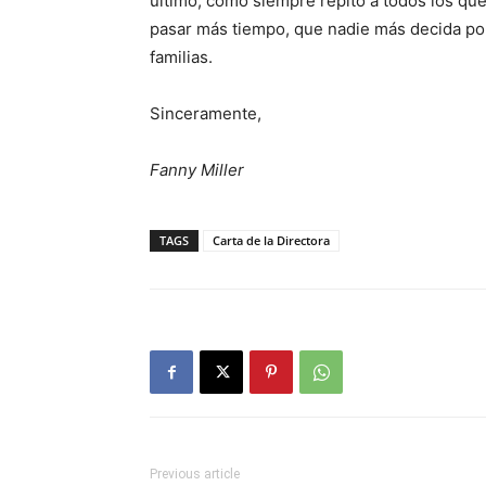
último, como siempre repito a todos los que 
pasar más tiempo, que nadie más decida por
familias.
Sinceramente,
Fanny Miller
TAGS
Carta de la Directora
Previous article