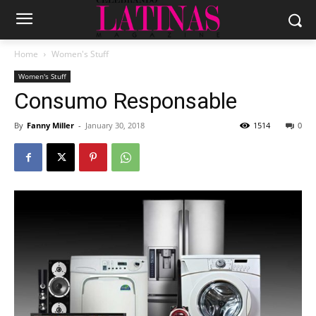
Home
Women's Stuff
Women's Stuff
Consumo Responsable
By
Fanny Miller
-
January 30, 2018
1514
0