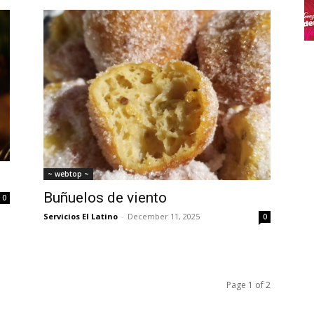
~ webtop ~
Buñuelos de viento
0
Servicios El Latino
-
December 11, 2025
0
Page 1 of 2