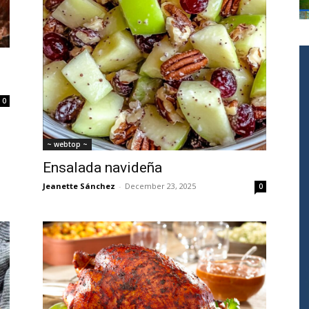
0
~ webtop ~
Ensalada navideña
Jeanette Sánchez
-
December 23, 2025
0