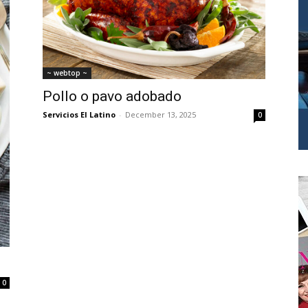
~ webtop ~
Pollo o pavo adobado
Servicios El Latino
-
December 13, 2025
0
0