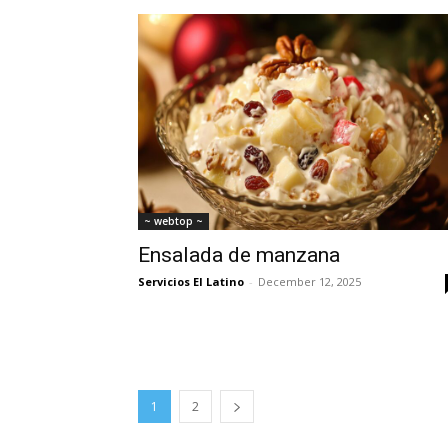
~ webtop ~
Ensalada de manzana
Servicios El Latino
-
December 12, 2025
1
2