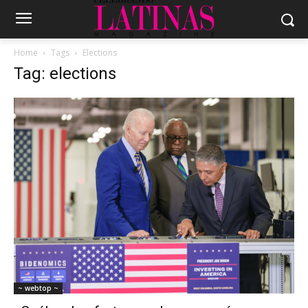
Home
Tags
Elections
Tag: elections
~ webtop ~