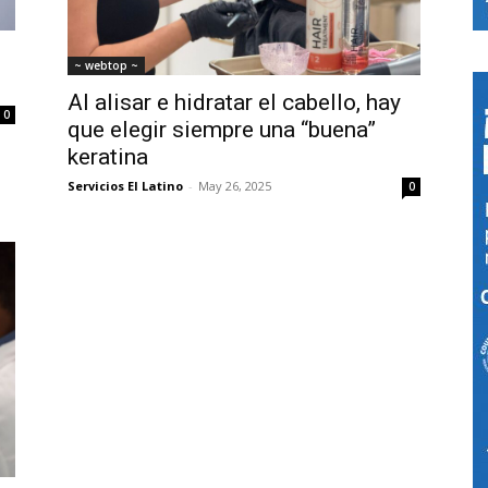
~ webtop ~
Al alisar e hidratar el cabello, hay
0
que elegir siempre una “buena”
keratina
Servicios El Latino
-
May 26, 2025
0